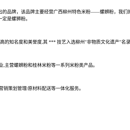
出的品牌，该品牌主要经营广西柳州特色米粉——螺蛳粉，我们
一定是螺狮粉。
高的知名度和美誉度,其 *** 技艺入选柳州"非物质文化遗产"名
企业,主营螺蛳粉和桂林米粉等一系列米粉类产品。
营销策划管理/原材料配送等一体化服务。