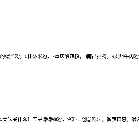
州的螺丝粉，6桂林米粉，7重庆酸辣粉，8南昌拌粉，9贵州牛肉
么美味买什么！五星螺螺蛳粉，酱料，创意吃法，微辣口感，渗