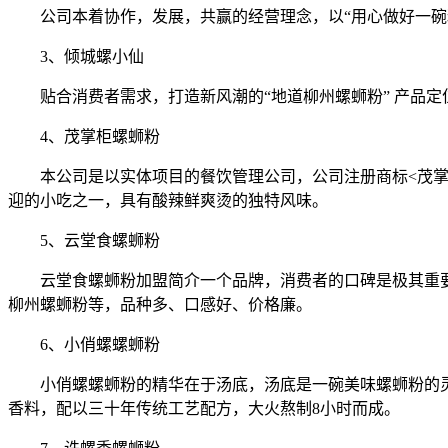
公司本着协作，发展，共赢的经营理念，以“用心做好一碗
3、倾城螺小仙
贴合消费者需求，打造新风潮的“地道柳州螺蛳粉” 产品定
4、茂掌柜螺蛳粉
本公司是以实体项目的餐饮管理公司，公司注册商标<茂
迎的小吃之一，具有酸辣鲜爽烫的独特风味。
5、云堂食螺蛳粉
云堂食螺蛳粉加盟简介一个品牌，消费者的口碑是极其重要
柳州螺蛳粉等，品种多、口感好、价格廉。
6、小俏螺螺蛳粉
小俏螺螺蛳粉的精华在于汤底，汤底是一碗美味螺蛳粉的
香料，配以三十年传统工艺配方，大火熬制8小时而成。