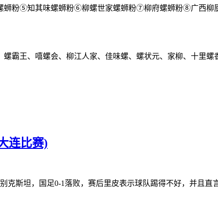
螺蛳粉⑤知其味螺蛳粉⑥柳螺世家螺蛳粉⑦柳府螺蛳粉⑧广西柳
螺、螺霸王、嘻螺会、柳江人家、佳味螺、螺状元、家柳、十里螺
大连比赛)
s乌兹别克斯坦，国足0-1落败，赛后里皮表示球队踢得不好，并且