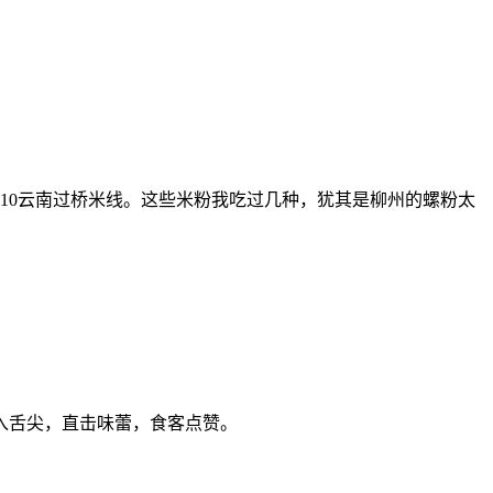
粉10云南过桥米线。这些米粉我吃过几种，犹其是柳州的螺粉太
入舌尖，直击味蕾，食客点赞。