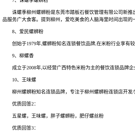
7、诛螺季螺蛳粉
诛螺季柳州螺蛳粉是东莞市踏板石餐饮管理有限公司新推
品服务广大食客。提到柳州，爱吃美食的人脑海里时间出现的
8、爱民螺蛳粉
创始于1979年,螺蛳粉知名连锁餐饮品牌,在米粉行业享有较
9、柳螺香
成立于2008年,以经营广西特色米粉为主的餐饮连锁品牌
10、王味螺
柳州螺蛳粉知名连锁品牌，专注于柳州螺蛳粉连锁店开发/
优质回答2：
五星螺，王味螺，胖子螺蛳粉，肥仔螺丝粉
优质回答3：