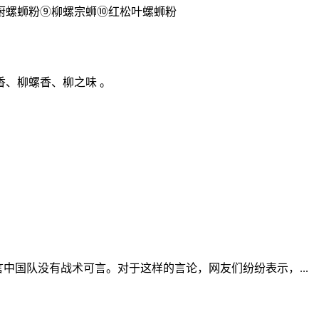
厨螺蛳粉⑨柳螺宗蛳⑩红松叶螺蛳粉
香、柳螺香、柳之味 。
直言中国队没有战术可言。对于这样的言论，网友们纷纷表示，...