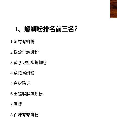
1、螺蛳粉排名前三名？
1.陈村螺蛳粉
2.螺公堂螺蛳粉
3.黄李记桂柳螺蛳粉
4.柒记螺蛳粉
5.白家陈记
6.田螺胖胖螺蛳粉
7.嘬螺
8.百味螺螺蛳粉