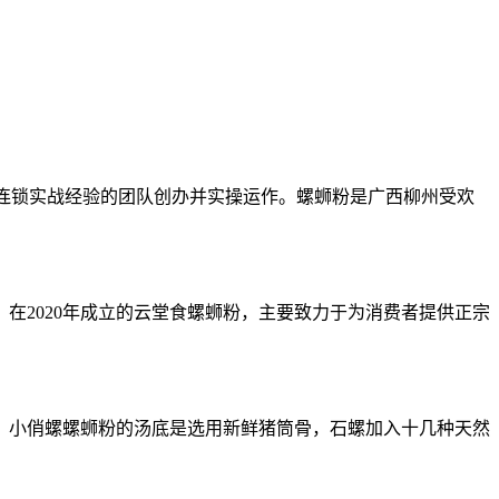
。
连锁实战经验的团队创办并实操运作。螺蛳粉是广西柳州受欢
在2020年成立的云堂食螺蛳粉，主要致力于为消费者提供正宗
，小俏螺螺蛳粉的汤底是选用新鲜猪筒骨，石螺加入十几种天然