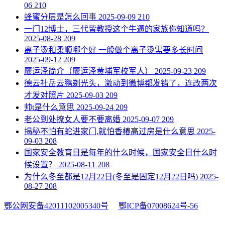
06
210
​蜂蜜分层是怎么回事
2025-09-09
210
​一门12博士，三代皆教授这个牛逼的家族你知道吗？
2025-08-28
209
​离子烫和柔顺哪个好 一般做个离子烫需要多长时间
2025-09-12
209
​廖运泽简介（廖运泽黄埔军校军人）
2025-09-23
209
​德云社岳云鹏剃光头，激动到微博都发错了，连改两次
才发对照片
2025-09-03
209
​帅t是什么意思
2025-09-24
209
​老公到处撩女人要不要离婚
2025-09-07
209
​揭秘不怕有蛇进家门,就怕香椿高过房是什么意思
2025-
09-03
208
​国家安全教育日是每年的什么时候，国家安全日什么时
候设置？
2025-08-11
208
​为什么冬至都是12月22日(冬至是固定12月22日吗)
2025-
08-27
208
鄂公网安备42011102005340号
鄂ICP备07008624号-56