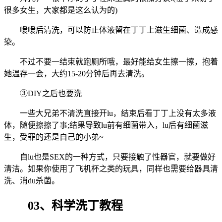
很多女生，大家都是这么认为的)
嗳嗳后清洗，可以防止体液留在丁丁上滋生细菌、造成感
染。
不过不要一结束就跑厕所哦，最好能给女生擦一擦，抱着
她温存一会，大约15-20分钟后再去清洗。
③DIY之后也要洗
一些大兄弟不清洗直接开lu，结束后看丁丁上没有太多液
体，随便擦擦了事;结果导致lu前有细菌带入，lu后有细菌滋
生，受罪的还是自己的小弟~
自lu也是SEX的一种方式，只要接触了性器官，就要做好
清洁。如果你使用了飞机杯之类的玩具，同样也需要给器具清
洗、消du杀菌。
03、科学洗丁教程