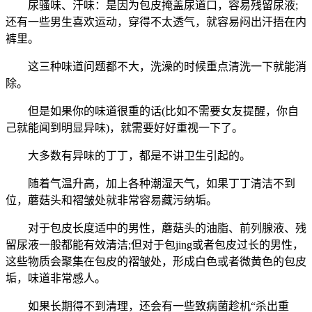
尿骚味、汗味：是因为包皮掩盖尿道口，容易残留尿液;
还有一些男生喜欢运动，穿得不太透气，就容易闷出汗捂在内
裤里。
这三种味道问题都不大，洗澡的时候重点清洗一下就能消
除。
但是如果你的味道很重的话(比如不需要女友提醒，你自
己就能闻到明显异味)，就需要好好重视一下了。
大多数有异味的丁丁，都是不讲卫生引起的。
随着气温升高，加上各种潮湿天气，如果丁丁清洁不到
位，蘑菇头和褶皱处就非常容易藏污纳垢。
对于包皮长度适中的男性，蘑菇头的油脂、前列腺液、残
留尿液一般都能有效清洁;但对于包jing或者包皮过长的男性，
这些物质会聚集在包皮的褶皱处，形成白色或者微黄色的包皮
垢，味道非常感人。
如果长期得不到清理，还会有一些致病菌趁机“杀出重