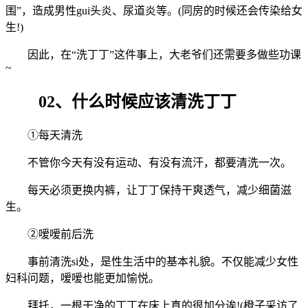
围”，造成男性gui头炎、尿道炎等。(同房的时候还会传染给女
生!)
因此，在“洗丁丁”这件事上，大老爷们还需要多做些功课
~
02、什么时候应该清洗丁丁
①每天清洗
不管你今天有没有运动、有没有流汗，都要清洗一次。
每天必须更换内裤，让丁丁保持干爽透气，减少细菌滋
生。
②嗳嗳前后洗
事前清洗si处，是性生活中的基本礼貌。不仅能减少女性
妇科问题，嗳嗳也能更加愉悦。
拜托，一根干净的丁丁在床上真的很加分诶!(橙子采访了