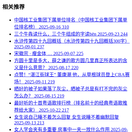
相关推荐
​中国核工业集团下属单位排名（中国核工业集团下属单
位排名榜）
2025-09-16
310
​三个牛犇读什么，三个牛组成的字读bēn
2025-09-23
244
​水浒传第四十九回概括（水浒传第四十九回概括300字）
2025-09-01
237
​宋徽宗 · 瘦金体 …
2025-09-07
225
​方圆十里是多大，薛之谦的歌方圆几里真正所表达的含
义是什么意思？
2025-08-17
220
​点赞！“湛江街球王” 董康潮 他，从草根球员登上CBA赛
场！
2025-09-11
219
​晒好的被子如果落了灰尘，晒被子总是有打不完的灰尘
怎么办？
2025-08-15
219
​最好听的十首粤语歌排行榜（排名前十的经典粤语歌推
荐给大家）
2025-10-22
217
​女生说自己睡不着怎么回复 女生说睡不着幽默回复
2025-09-13
213
​女人学会夹有多重要 房事中一夹一放什么作用
2025-09-