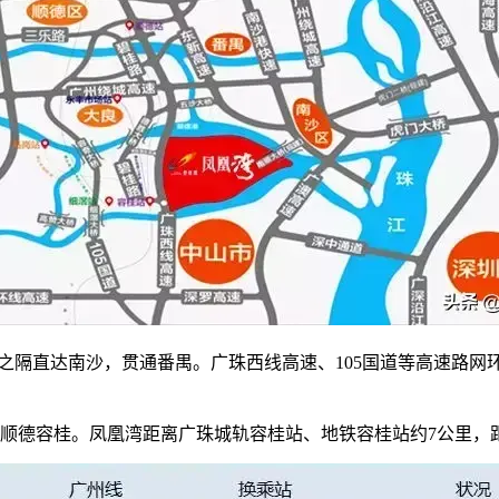
之隔直达南沙，贯通番禺。广珠西线高速、105国道等高速路
置在顺德容桂。凤凰湾距离广珠城轨容桂站、地铁容桂站约7公里，