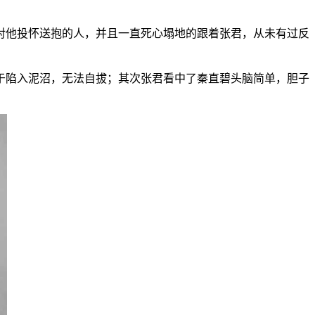
对他投怀送抱的人，并且一直死心塌地的跟着张君，从未有过反
于陷入泥沼，无法自拔；其次张君看中了秦直碧头脑简单，胆子