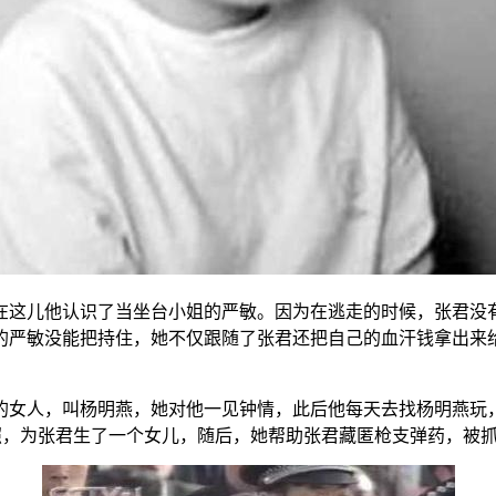
在这儿他认识了当坐台小姐的严敏。因为在逃走的时候，张君没
的严敏没能把持住，她不仅跟随了张君还把自己的血汗钱拿出来
的女人，叫杨明燕，她对他一见钟情，此后他每天去找杨明燕玩
照，为张君生了一个女儿，随后，她帮助张君藏匿枪支弹药，被