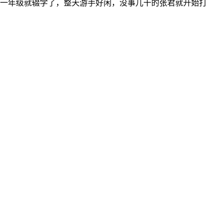
中一年级就辍学了，整天游手好闲，没事儿干的张君就开始打