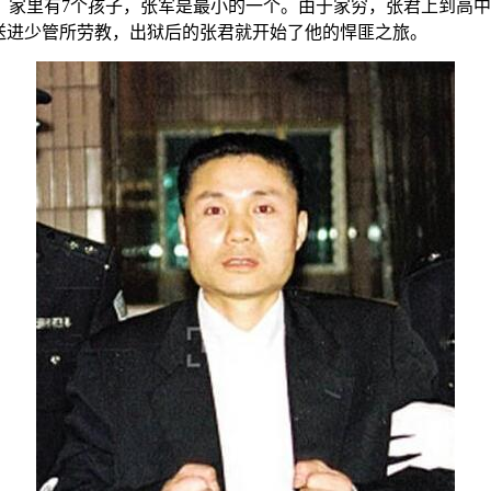
，家里有7个孩子，张军是最小的一个。由于家穷，张君上到高
送进少管所劳教，出狱后的张君就开始了他的悍匪之旅。