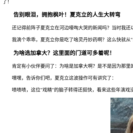
了！
告别眼泪，拥抱枫叶！夏克立的人生大转弯
还记得前阵子夏克立在河边嚎啕大哭的新闻吗？当时我还以
我滴个乖乖，夏克立你是吃了啥灵丹妙药啊？这么快就从"哭
为啥选加拿大？这里面的门道可多着呢！
肯定有小伙伴要问了：为啥是加拿大啊？是不是因为那里
嘿嘿，告诉你们吧，夏克立这波操作可有讲究了：
啧啧啧，这位"戏精"的脑子转得还挺快，看来这些年演戏