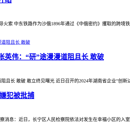
导火索 中东铁路作为沙俄1896年通过《中俄密约》攫取的跨境
人张英伟：“研”途漫漫道阻且长 敢破
阻且长 敢破 敢立终见曙光 近日召开的2024年湖南省企业“创新
 嫌犯被批捕
检察消息：近日，长宁区人民检察院依法对发生在幸福小区的入室抢