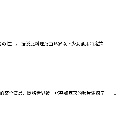
の粒）。 据说此料理乃由16岁以下少女食用特定饮...
的某个清晨，网络世界被一张突如其来的照片震撼了——...