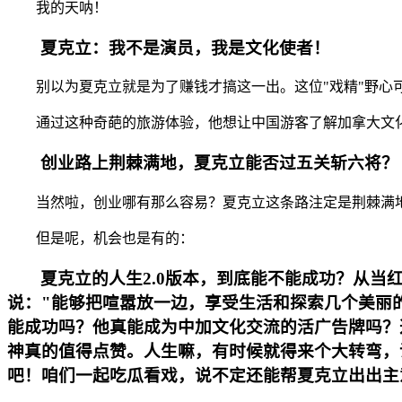
我的天呐！
夏克立：我不是演员，我是文化使者！
别以为夏克立就是为了赚钱才搞这一出。这位"戏精"野心可大
通过这种奇葩的旅游体验，他想让中国游客了解加拿大文
创业路上荆棘满地，夏克立能否过五关斩六将？
当然啦，创业哪有那么容易？夏克立这条路注定是荆棘满
但是呢，机会也是有的：
夏克立的人生2.0版本，到底能不能成功？从
说："能够把喧嚣放一边，享受生活和探索几个美丽
能成功吗？他真能成为中加文化交流的活广告牌吗？
神真的值得点赞。人生嘛，有时候就得来个大转弯，
吧！咱们一起吃瓜看戏，说不定还能帮夏克立出出主意