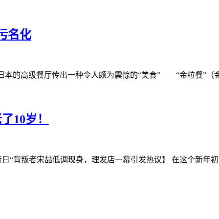
污名化
日本的高级餐厅传出一种令人颇为震惊的“美食”——“金粒餐”（金
了10岁！
昔日“背叛者宋喆低调现身，理发店一幕引发热议】 在这个新年初