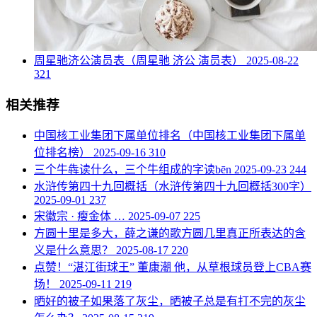
​周星驰济公演员表（周星驰 济公 演员表）
2025-08-22
321
相关推荐
​中国核工业集团下属单位排名（中国核工业集团下属单
位排名榜）
2025-09-16
310
​三个牛犇读什么，三个牛组成的字读bēn
2025-09-23
244
​水浒传第四十九回概括（水浒传第四十九回概括300字）
2025-09-01
237
​宋徽宗 · 瘦金体 …
2025-09-07
225
​方圆十里是多大，薛之谦的歌方圆几里真正所表达的含
义是什么意思？
2025-08-17
220
​点赞！“湛江街球王” 董康潮 他，从草根球员登上CBA赛
场！
2025-09-11
219
​晒好的被子如果落了灰尘，晒被子总是有打不完的灰尘