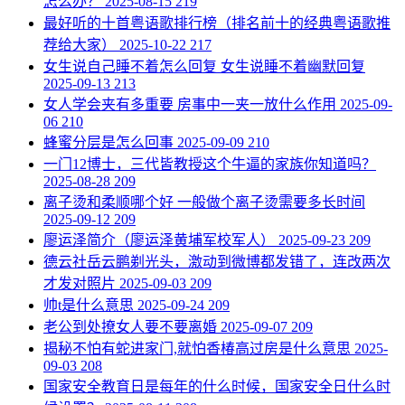
怎么办？
2025-08-15
219
​最好听的十首粤语歌排行榜（排名前十的经典粤语歌推
荐给大家）
2025-10-22
217
​女生说自己睡不着怎么回复 女生说睡不着幽默回复
2025-09-13
213
​女人学会夹有多重要 房事中一夹一放什么作用
2025-09-
06
210
​蜂蜜分层是怎么回事
2025-09-09
210
​一门12博士，三代皆教授这个牛逼的家族你知道吗？
2025-08-28
209
​离子烫和柔顺哪个好 一般做个离子烫需要多长时间
2025-09-12
209
​廖运泽简介（廖运泽黄埔军校军人）
2025-09-23
209
​德云社岳云鹏剃光头，激动到微博都发错了，连改两次
才发对照片
2025-09-03
209
​帅t是什么意思
2025-09-24
209
​老公到处撩女人要不要离婚
2025-09-07
209
​揭秘不怕有蛇进家门,就怕香椿高过房是什么意思
2025-
09-03
208
​国家安全教育日是每年的什么时候，国家安全日什么时