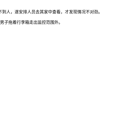
不到人，遂安排人员去其家中查看，才发现情况不对劲。
后男子拖着行李箱走出监控范围外。