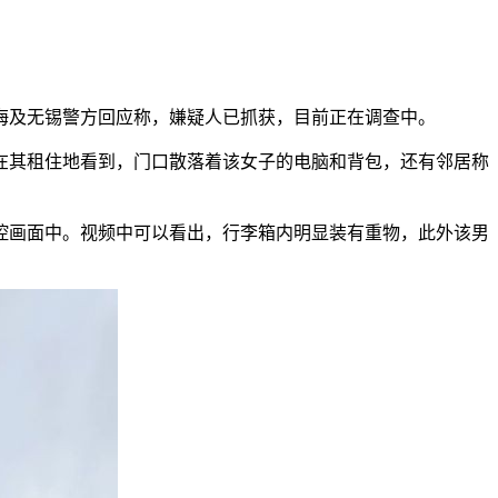
上海及无锡警方回应称，嫌疑人已抓获，目前正在调查中。
事在其租住地看到，门口散落着该女子的电脑和背包，还有邻居称
监控画面中。视频中可以看出，行李箱内明显装有重物，此外该男