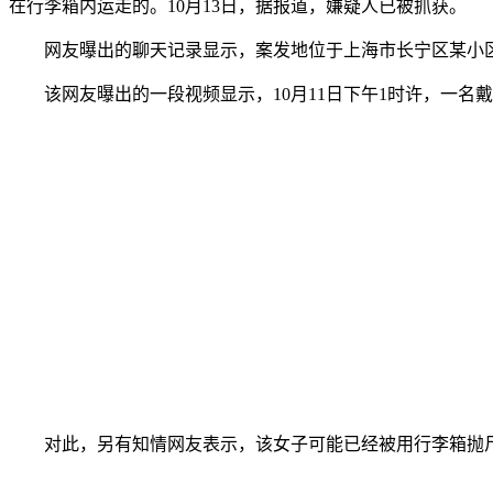
在行李箱内运走的。10月13日，据报道，嫌疑人已被抓获。
网友曝出的聊天记录显示，案发地位于上海市长宁区某小
该网友曝出的一段视频显示，10月11日下午1时许，一
对此，另有知情网友表示，该女子可能已经被用行李箱抛