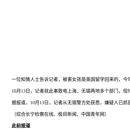
一位知情人士告诉记者，被害女孩是英国留学回来的，今
10月13日，记者就此事致电上海、无锡两地多个部门，但
据报道，10月13日，记者从无锡警方处获悉，嫌疑人已
（综合长宁检察在线、极目新闻、中国青年网）
此前报道