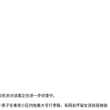
安机关对该案正在进一步侦查中。
一男子在事发小区内拖着大号行李箱，有网友怀疑女孩就是被装