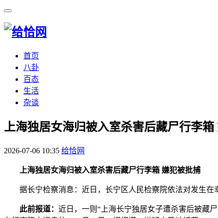
首页
八卦
百态
生活
杂谈
​上海独居女海归被入室杀害后藏尸行李箱
2026-07-06 10:35
给恰网
上海独居女海归被入室杀害后藏尸行李箱 嫌犯被批捕
据长宁检察消息：近日，长宁区人民检察院依法对发生在
此前报道：
近日，一则“上海长宁独居女子遭杀害后被藏