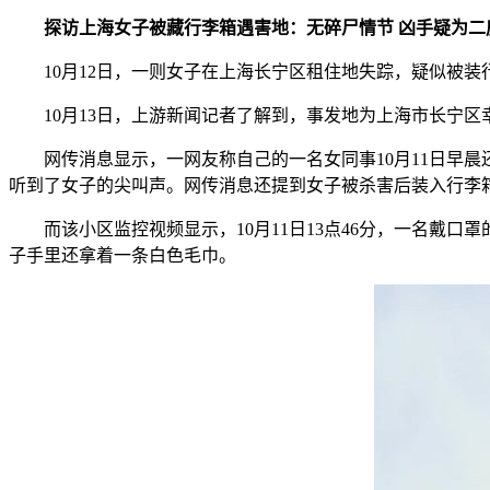
探访上海女子被藏行李箱遇害地：无碎尸情节 凶手疑为二
10月12日，一则女子在上海长宁区租住地失踪，疑似被
10月13日，上游新闻记者了解到，事发地为上海市长宁
网传消息显示，一网友称自己的一名女同事10月11日早
听到了女子的尖叫声。网传消息还提到女子被杀害后装入行李
而该小区监控视频显示，10月11日13点46分，一名
子手里还拿着一条白色毛巾。