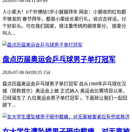
2026-07-06 04:11:49
69
人小辈大！6个外甥给5岁小舅舅拜年 网友：小舅收的红包都
不够发的 春节拜年，都是小辈给长辈行礼，说点吉祥话，讨
个好彩头。可在我们国家，很注重传统的纲常辈分， 按辈分
叫人...
​盘点历届奥运会乒乓球男子单打冠军
2026-07-06 04:09:35
154
盘点历届奥运会乒乓球男子单打冠军 自从1988年乒乓球在汉
城（现称首尔）奥运会上被 正式纳入 奥运会比赛项目以来，
已经诞生了 九位奥运会男子单打冠军 。下面就让我们一起回
顾下...
​女大学生遭坠楼男子砸中截瘫，对无辜被