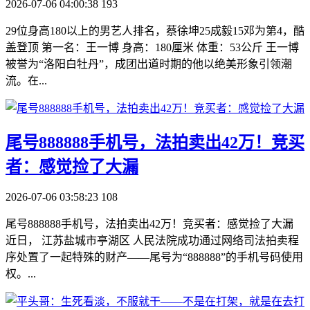
2026-07-06 04:00:38
193
29位身高180以上的男艺人排名，蔡徐坤25成毅15邓为第4，酷
盖登顶 第一名：王一博 身高：180厘米 体重：53公斤 王一博
被誉为“洛阳白牡丹”，成团出道时期的他以绝美形象引领潮
流。在...
​尾号888888手机号，法拍卖出42万！竞买
者：感觉捡了大漏
2026-07-06 03:58:23
108
尾号888888手机号，法拍卖出42万！竞买者：感觉捡了大漏
近日， 江苏盐城市亭湖区 人民法院成功通过网络司法拍卖程
序处置了一起特殊的财产——尾号为“888888”的手机号码使用
权。...