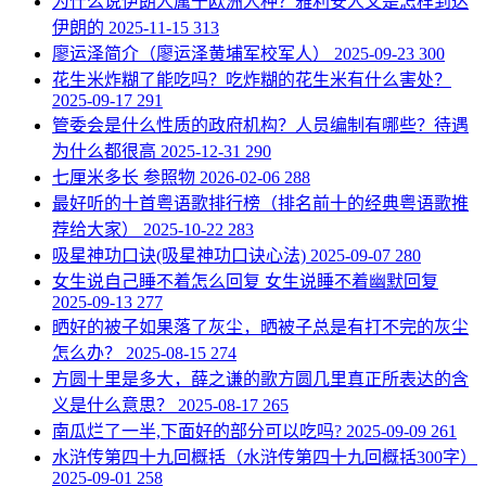
​为什么说伊朗人属于欧洲人种？雅利安人又是怎样到达
伊朗的
2025-11-15
313
​廖运泽简介（廖运泽黄埔军校军人）
2025-09-23
300
​花生米炸糊了能吃吗？吃炸糊的花生米有什么害处？
2025-09-17
291
​管委会是什么性质的政府机构？人员编制有哪些？待遇
为什么都很高
2025-12-31
290
​七厘米多长 参照物
2026-02-06
288
​最好听的十首粤语歌排行榜（排名前十的经典粤语歌推
荐给大家）
2025-10-22
283
​吸星神功口诀(吸星神功口诀心法)
2025-09-07
280
​女生说自己睡不着怎么回复 女生说睡不着幽默回复
2025-09-13
277
​晒好的被子如果落了灰尘，晒被子总是有打不完的灰尘
怎么办？
2025-08-15
274
​方圆十里是多大，薛之谦的歌方圆几里真正所表达的含
义是什么意思？
2025-08-17
265
​南瓜烂了一半,下面好的部分可以吃吗?
2025-09-09
261
​水浒传第四十九回概括（水浒传第四十九回概括300字）
2025-09-01
258