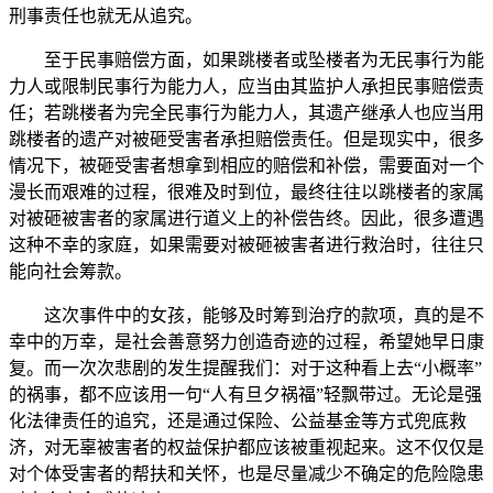
刑事责任也就无从追究。
至于民事赔偿方面，如果跳楼者或坠楼者为无民事行为能
力人或限制民事行为能力人，应当由其监护人承担民事赔偿责
任；若跳楼者为完全民事行为能力人，其遗产继承人也应当用
跳楼者的遗产对被砸受害者承担赔偿责任。但是现实中，很多
情况下，被砸受害者想拿到相应的赔偿和补偿，需要面对一个
漫长而艰难的过程，很难及时到位，最终往往以跳楼者的家属
对被砸被害者的家属进行道义上的补偿告终。因此，很多遭遇
这种不幸的家庭，如果需要对被砸被害者进行救治时，往往只
能向社会筹款。
这次事件中的女孩，能够及时筹到治疗的款项，真的是不
幸中的万幸，是社会善意努力创造奇迹的过程，希望她早日康
复。而一次次悲剧的发生提醒我们：对于这种看上去“小概率”
的祸事，都不应该用一句“人有旦夕祸福”轻飘带过。无论是强
化法律责任的追究，还是通过保险、公益基金等方式兜底救
济，对无辜被害者的权益保护都应该被重视起来。这不仅仅是
对个体受害者的帮扶和关怀，也是尽量减少不确定的危险隐患