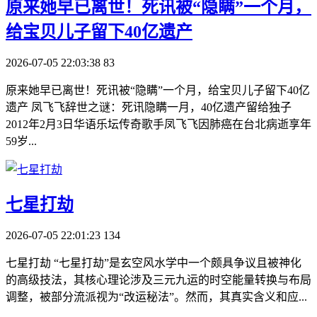
​原来她早已离世！死讯被“隐瞒”一个月，
给宝贝儿子留下40亿遗产
2026-07-05 22:03:38
83
原来她早已离世！死讯被“隐瞒”一个月，给宝贝儿子留下40亿
遗产 凤飞飞辞世之谜：死讯隐瞒一月，40亿遗产留给独子
2012年2月3日华语乐坛传奇歌手凤飞飞因肺癌在台北病逝享年
59岁...
​七星打劫
2026-07-05 22:01:23
134
七星打劫 “七星打劫”是玄空风水学中一个颇具争议且被神化
的高级技法，其核心理论涉及三元九运的时空能量转换与布局
调整，被部分流派视为“改运秘法”。然而，其真实含义和应...