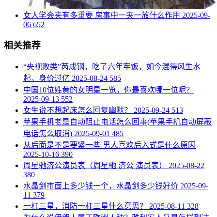
​女人学会夹有多重要 房事中一夹一放什么作用
2025-09-
06
652
相关推荐
​“央视败类”芮成钢，吃了六年牢饭，如今混得风生水
起，身价过亿
2025-08-24
585
​中国10位姓黄的女明星一览，你最喜欢哪一位呢？
2025-09-13
552
​女生说不想起床怎么回复幽默？
2025-09-24
513
​苹果手机老是自动阻止电话怎么回事(苹果手机自动屏蔽
电话怎么取消)
2025-09-01
485
​从后面是不是要紧一些 男人喜欢后入式是什么原因
2025-10-16
390
​周星驰济公演员表（周星驰 济公 演员表）
2025-08-22
380
​水晶剑市面上多少钱一个，水晶剑多少钱好价
2025-09-
11
379
​一杠三星，消防一杠三星什么意思？
2025-08-11
328