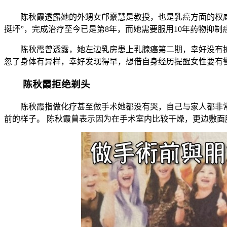
陈秋霞透露她的外甥女邝靀慧是教授，也是乳癌方面的权
挺坏”，完成治疗至今已是第8年，而她需要服用10年药物抑制
陈秋霞曾透露，她左边乳房患上乳腺癌第二期，幸好没有扩散
忽了身体有异样，幸好发现得早，想借自身经历提醒女性要有警
陈秋霞拒绝剃头
陈秋霞指做化疗甚至做手术她都没有哭，自己与家人都非
前的样子。 陈秋霞曾表示因为在手术室内比较干燥，更边敷面