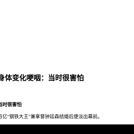
起身体变化哽咽：当时很害怕
当时很害怕
亚百亿“钢铁大王”兼拿督钟廷森结婚后便淡出幕前。