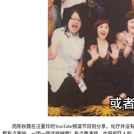
而陈秋霞在汪曼玲的YouTube频道节目则分享，化疗并
都有点害怕，一团一团这样掉啊！有点像演戏，也是挺吓人的。