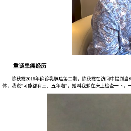
重谈患癌经历
陈秋霞2016年确诊乳腺癌第二期，陈秋霞在访问中提到
体，我说“可能都有三、五年啦”，她叫我躺在床上检查一下，