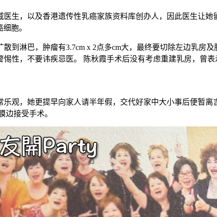
威医生，以及香港遗传性乳癌家族资料库创办人，因此医生让她留
癌细胞。
到淋巴，肿瘤有3.7cm x 2点多cm大，最终要切除左边乳
惕性，不要讳疾忌医。 陈秋霞手术后没有考虑重建乳房，曾表示
常乐观，她更提早向家人请半年假，交代好家中大小事后便暂离
膜边接受手术。