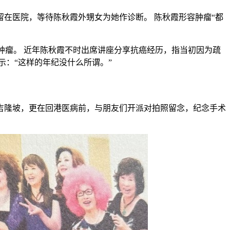
在医院，等待陈秋霞外甥女为她作诊断。 陈秋霞形容肿瘤“都
房及肿瘤。 近年陈秋霞不时出席讲座分享抗癌经历，指当初因为疏
：“这样的年纪没什么所谓。”
吉隆坡，更在回港医病前，与朋友们开派对拍照留念，纪念手术