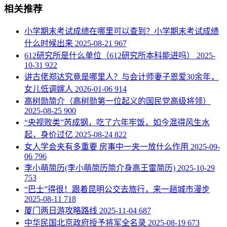
相关推荐
​小学期末考试成绩在哪里可以查到？小学期末考试成绩
什么时候出来
2025-08-21
967
​612研究所是什么单位（612研究所本科能进吗）
2025-
10-31
922
​讲古佬郑达究竟是哪里人？与会计师妻子恩爱30余年，
女儿低调嫁人
2026-01-06
914
​高树勋简介（高树勋第一位起义的国民党高级将领）
2025-08-25
900
​“央视败类”芮成钢，吃了六年牢饭，如今混得风生水
起，身价过亿
2025-08-24
822
​女人学会夹有多重要 房事中一夹一放什么作用
2025-09-
06
796
​李小萌简历(李小萌简历简介身高王雷简历)
2025-10-29
753
“巴士”得很！跟着昆明公交去旅行，来一趟城市漫步
2025-08-11
718
​厦门两日游攻略路线
2025-11-04
687
中华民国北京政府授予将军全名录
2025-08-19
673