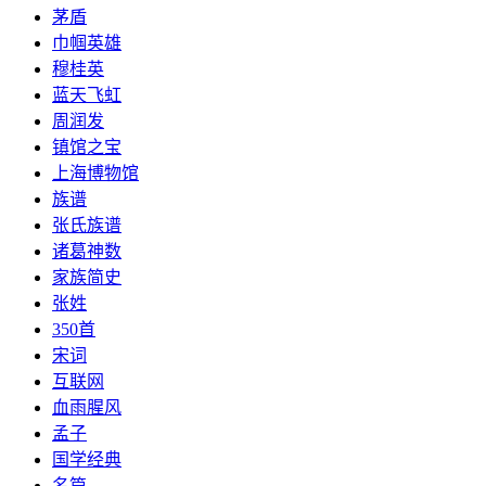
茅盾
巾帼英雄
穆桂英
​蓝天飞虹
周润发
镇馆之宝
上海博物馆
族谱
张氏族谱
诸葛神数
家族简史
张姓
350首
宋词
互联网
血雨腥风
孟子
国学经典
名篇