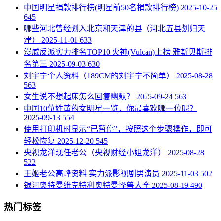
​中国明星捐款排行榜(明星前50名捐款排行榜)
2025-10-25
645
​哪些河北曾经划入北京和天津的县（河北五县划归天
津）
2025-11-01
633
​漫威反派实力排名TOP10 火神(Vulcan)上榜 雅斯贝斯排
名第三
2025-09-03
630
​刘宇宁个人资料（189CM的刘宇宁不简单）
2025-08-28
563
​女生说不想起床怎么回复幽默？
2025-09-24
563
​中国10位姓黄的女明星一览，你最喜欢哪一位呢？
2025-09-13
554
​使用打印机时显示“已暂停”，按照这个步骤操作，即可
轻松恢复
2025-12-20
545
​央视龙洋现任老公（央视财经小姐龙洋）
2025-08-28
522
​王姬老公高峰资料 实力派影视剧男演员
2025-11-03
502
银河奥特曼维克特利奥特曼怪兽大全
2025-08-19
490
热门标签