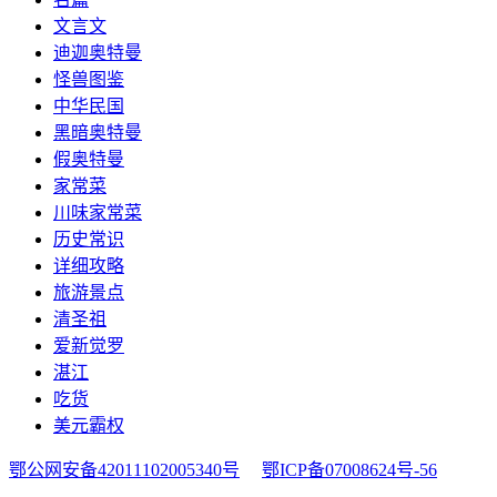
文言文
迪迦奥特曼
怪兽图鉴
中华民国
黑暗奥特曼
假奥特曼
家常菜
川味家常菜
历史常识
详细攻略
旅游景点
清圣祖
爱新觉罗
湛江
吃货
美元霸权
鄂公网安备42011102005340号
鄂ICP备07008624号-56