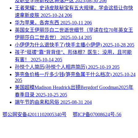
及职业学院新校区将落户这
2025-08-30
206
​王者荣耀：史诗皮肤秘宝有五大规律，学会这些让你快
速拿新皮肤
2025-10-24
206
​华为苹果，各奔东西
2025-10-11
206
​英国女王伊丽莎白二世逝世细节（早读在位70年英女王
伊丽莎白二世去世）
2025-10-14
205
​小伊伊为什么退快手了(快手主播小伊伊)
2025-10-28
205
​孩子“挺拔”靠“背背佳”、形体棍？医生：没用，且可能
有害！
2025-10-14
205
​孙悦个人简历(孙悦个人相声简历)
2025-10-19
205
​笋壳鱼价格一斤多少钱(笋壳鱼属于什么档次)
2025-10-24
205
​美国超模Madison Headrick出镜Bergdorf Goodman2025年
春季目录
2025-10-25
205
​端午节的由来和风俗
2025-08-31
204
鄂公网安备42011102005340号
鄂ICP备07008624号-56