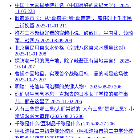
​中国十大素描美院排名（中国最好的素描大学）
2025-
11-05
223
​耿彦波市长：从“耿疯子”到“耿菩萨”，离任时上千市民
上街挽留
2025-11-01
211
推荐三本超级好看的穿越小说、破敌国，平内乱，领骑
军，战四方
2025-08-09
209
​北京居民用自来水价格（京城八区自来水质量比对）
2025-11-01
208
​探访老干妈的原产地，除了辣酱还有当地美食！
2025-
10-14
207
​曹操夺回地盘，实现首个战略目标，靠的就是这场仗
2025-10-23
207
明瑞：乾隆年间治疆的关键人物？
2025-08-09
206
​你们男生念念不忘一直想去的日本女子学校的那些事
儿，都在这里了
2025-11-02
206
​人有三急是哪三急(人们常说的“人有三急”是哪三急？小
常识深藏大道理)
2025-08-25
206
​千张是什么(豆制品千张是什么)
2025-08-27
206
​呼和浩特二中初中部分校区（呼和浩特市第二中学分校