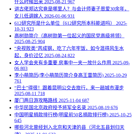
什么时候出来
2025-08-21
967
​讲古佬郑达究竟是哪里人？与会计师妻子恩爱30余年，
女儿低调嫁人
2026-01-06
931
​612研究所是什么单位（612研究所本科能进吗）
2025-
10-31
923
​高树勋简介（高树勋第一位起义的国民党高级将领）
2025-08-25
904
​“央视败类”芮成钢，吃了六年牢饭，如今混得风生水
起，身价过亿
2025-08-24
822
​女人学会夹有多重要 房事中一夹一放什么作用
2025-09-
06
803
​李小萌简历(李小萌简历简介身高王雷简历)
2025-10-29
761
“巴士”得很！跟着昆明公交去旅行，来一趟城市漫步
2025-08-11
718
​厦门两日游攻略路线
2025-11-04
687
中华民国北京政府授予将军全名录
2025-08-19
676
​中国明星捐款排行榜(明星前50名捐款排行榜)
2025-10-25
645
​哪些河北曾经划入北京和天津的县（河北五县划归天