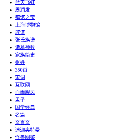
​蓝天飞虹
周润发
镇馆之宝
上海博物馆
族谱
张氏族谱
诸葛神数
家族简史
张姓
350首
宋词
互联网
血雨腥风
孟子
国学经典
名篇
文言文
迪迦奥特曼
怪兽图鉴