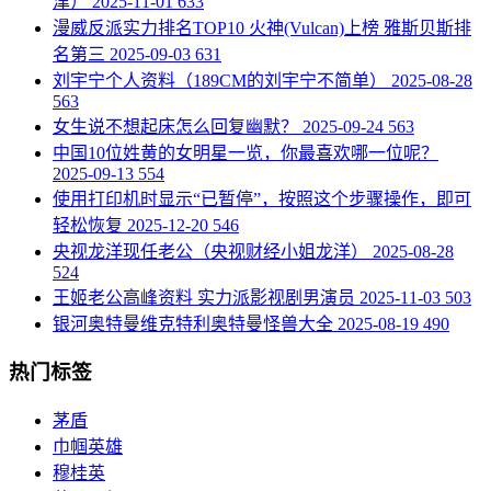
津）
2025-11-01
633
​漫威反派实力排名TOP10 火神(Vulcan)上榜 雅斯贝斯排
名第三
2025-09-03
631
​刘宇宁个人资料（189CM的刘宇宁不简单）
2025-08-28
563
​女生说不想起床怎么回复幽默？
2025-09-24
563
​中国10位姓黄的女明星一览，你最喜欢哪一位呢？
2025-09-13
554
​使用打印机时显示“已暂停”，按照这个步骤操作，即可
轻松恢复
2025-12-20
546
​央视龙洋现任老公（央视财经小姐龙洋）
2025-08-28
524
​王姬老公高峰资料 实力派影视剧男演员
2025-11-03
503
银河奥特曼维克特利奥特曼怪兽大全
2025-08-19
490
热门标签
茅盾
巾帼英雄
穆桂英