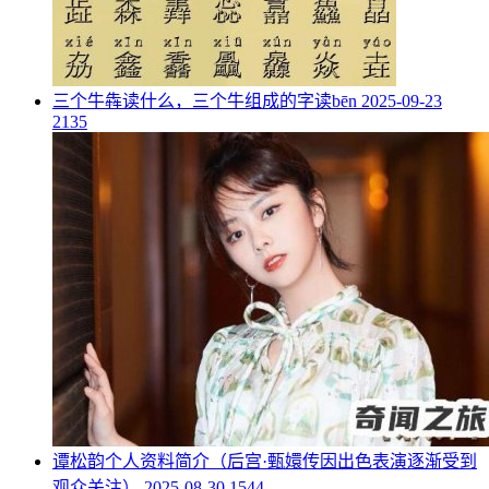
​三个牛犇读什么，三个牛组成的字读bēn
2025-09-23
2135
​谭松韵个人资料简介（后宫·甄嬛传因出色表演逐渐受到
观众关注）
2025-08-30
1544