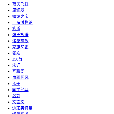
​蓝天飞虹
周润发
镇馆之宝
上海博物馆
族谱
张氏族谱
诸葛神数
家族简史
张姓
350首
宋词
互联网
血雨腥风
孟子
国学经典
名篇
文言文
迪迦奥特曼