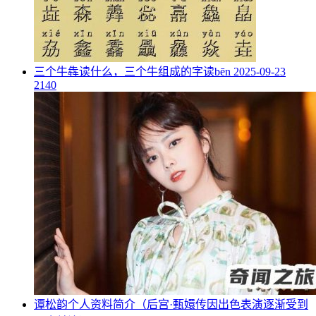
​三个牛犇读什么，三个牛组成的字读bēn
2025-09-23
2140
​谭松韵个人资料简介（后宫·甄嬛传因出色表演逐渐受到