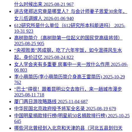
什么时候出来
2025-08-21
967
​讲古佬郑达究竟是哪里人？与会计师妻子恩爱30余年，
女儿低调嫁人
2026-01-06
940
​612研究所是什么单位（612研究所本科能进吗）
2025-
10-31
923
​高树勋简介（高树勋第一位起义的国民党高级将领）
2025-08-25
905
​“央视败类”芮成钢，吃了六年牢饭，如今混得风生水
起，身价过亿
2025-08-24
822
​女人学会夹有多重要 房事中一夹一放什么作用
2025-09-
06
803
​李小萌简历(李小萌简历简介身高王雷简历)
2025-10-29
762
“巴士”得很！跟着昆明公交去旅行，来一趟城市漫步
2025-08-11
718
​厦门两日游攻略路线
2025-11-04
687
中华民国北京政府授予将军全名录
2025-08-19
679
​中国明星捐款排行榜(明星前50名捐款排行榜)
2025-10-25
645
​哪些河北曾经划入北京和天津的县（河北五县划归天