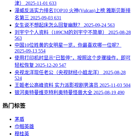
津）
2025-11-01
633
​漫威反派实力排名TOP10 火神(Vulcan)上榜 雅斯贝斯排
名第三
2025-09-03
631
​女生说不想起床怎么回复幽默？
2025-09-24
563
​刘宇宁个人资料（189CM的刘宇宁不简单）
2025-08-28
563
​中国10位姓黄的女明星一览，你最喜欢哪一位呢？
2025-09-13
554
​使用打印机时显示“已暂停”，按照这个步骤操作，即可
轻松恢复
2025-12-20
547
​央视龙洋现任老公（央视财经小姐龙洋）
2025-08-28
524
​王姬老公高峰资料 实力派影视剧男演员
2025-11-03
504
银河奥特曼维克特利奥特曼怪兽大全
2025-08-19
490
热门标签
茅盾
巾帼英雄
穆桂英