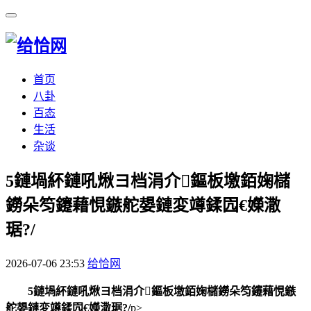
首页
八卦
百态
生活
杂谈
​5鏈堝紑鏈吼煍ヨ档涓介鏂板墽銆婅櫧
鐒朵笉鑳藉悓鏃舵嫢鏈変竴鍒囥€嬫潵
琚?/
2026-07-06 23:53
给恰网
5鏈堝紑鏈吼煍ヨ档涓介鏂板墽銆婅櫧鐒朵笉鑳藉悓鏃
舵嫢鏈変竴鍒囥€嬫潵琚?/
p>