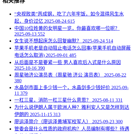
相关推荐
​“央视败类”芮成钢，吃了六年牢饭，如今混得风生水
起，身价过亿
2025-08-24
615
​中国10位姓黄的女明星一览，你最喜欢哪一位呢？
2025-09-13
552
​女生说不想起床怎么回复幽默？
2025-09-24
514
​苹果手机老是自动阻止电话怎么回事(苹果手机自动屏蔽
电话怎么取消)
2025-09-01
485
​从后面是不是要紧一些 男人喜欢后入式是什么原因
2025-10-16
390
​周星驰济公演员表（周星驰 济公 演员表）
2025-08-22
380
​水晶剑市面上多少钱一个，水晶剑多少钱好价
2025-09-
11
379
​一杠三星，消防一杠三星什么意思？
2025-08-11
331
​为什么说伊朗人属于欧洲人种？雅利安人又是怎样到达
伊朗的
2025-11-15
313
​廖运泽简介（廖运泽黄埔军校军人）
2025-09-23
300
​管委会是什么性质的政府机构？人员编制有哪些？待遇