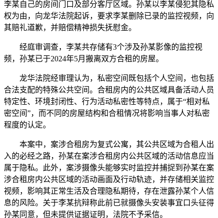
李某自己的房间门口及部分客厅区域。孙某以李某侵犯其隐私
权为由，向龙华法院起诉，要求李某删除已录的监控视频，向
其赔礼道歉，并赔偿精神损失抚慰金。
经庭审调查，李某共存储有3个涉及孙某影像的监控视
频，孙某已于2024年5月搬离双方合租的房屋。
龙华法院经审理认为，私密空间既包括个人空间，也包括
合法支配的特殊公共空间。合租房内的公共区域具备活动人员
特定性、环境封闭性、行为活动私密性等特点，属于“相对私
密空间”，而不同的房屋结构和合租情况将影响当事人对私密
程度的认定。
本案中，案涉合租房为复式公寓，其公共区域为合租人出
入的必经之路，孙某在案涉合租房内公共区域的活动信息应当
属于隐私。此外，案涉摄像头能够实时监控并捕捉到孙某在案
涉合租房内公共区域的活动画面及行动轨迹，并存储相关监控
视频，影响其正常生活及合理隐私期待，存在泄露孙某个人信
息的风险。关于李某抗辩称此前已就摄像头安装事宜口头征得
孙某同意，但未提供证据证明，法院不予采信。