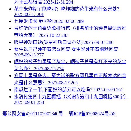
为什么都很高
2025-12-31
294
​花生米炸糊了能吃吗？吃炸糊的花生米有什么害处？
2025-09-17
291
​七厘米多长 参照物
2026-02-06
289
​最好听的十首粤语歌排行榜（排名前十的经典粤语歌推
荐给大家）
2025-10-22
283
​吸星神功口诀(吸星神功口诀心法)
2025-09-07
280
​女生说自己睡不着怎么回复 女生说睡不着幽默回复
2025-09-13
277
​晒好的被子如果落了灰尘，晒被子总是有打不完的灰尘
怎么办？
2025-08-15
274
​方圆十里是多大，薛之谦的歌方圆几里真正所表达的含
义是什么意思？
2025-08-17
265
​南瓜烂了一半,下面好的部分可以吃吗?
2025-09-09
261
​水浒传第四十九回概括（水浒传第四十九回概括300字）
2025-09-01
258
鄂公网安备42011102005340号
鄂ICP备07008624号-56