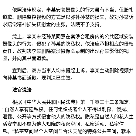
依照法律规定，李某安装摄像头的行为虽有不当，但赔礼
道歉、删除监控视频的方式足以弥补孙某的损失，故对孙某诉
求赔偿精神损失抚慰金的主张，法院不予支持。
综上，李某未经孙某同意在案涉合租房内的公共区域安装
摄像头的行为，侵犯了孙某的隐私权，依法应承担相应的侵权
责任，故判决李某删除案涉摄像头录制的出现孙某影像的视
频，并向其书面道歉。
宣判后，双方当事人均未提起上诉，李某主动删除视频并
向孙某书面道歉。现判决已生效。
法官说法
根据《中华人民共和国民法典》第一千零三十二条规定：
“自然人享有隐私权。任何组织或者个人不得以刺探、侵扰、
泄露、公开等方式侵害他人的隐私权。隐私是自然人的私人生
活安宁和不愿为他人知晓的私密空间、私密活动、私密信
息。”私密空间是个人空间与合法支配的特殊公共空间，就本