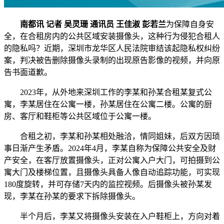
南都讯 记者 吴灵珊 通讯员 王佳淑 彭若兰
为保障自身安
全，在合租房内的公共区域安装摄像头，这种行为侵犯合租人
的隐私吗？近期，深圳市龙华区人民法院审结该起隐私权纠纷
案，判决被告删除摄像头录制的出现原告影像的视频，并向原
告书面道歉。
2023年，从外地来深圳工作的李某和孙某合租某复式公
寓，李某居住在公寓一楼，孙某居住在公寓二楼。公寓的厨
房、客厅和鞋柜等公共区域位于公寓一楼。
合租之初，李某和孙某相处融洽，情同姐妹，后双方因琐
事日渐产生矛盾。2024年4月，李某自称为保障公共安全及财
产安全，在客厅放置摄像头，正对公寓入户大门，可拍摄到公
寓大门及楼梯位置，且摄像头具备人像自动追踪功能，可实现
180度旋转，并可存储7天内的监控视频。后摄像头被孙某发
现，李某在孙某的要求下拆除摄像头。
半个月后，李某又将摄像头安装在入户鞋柜上，方向对着